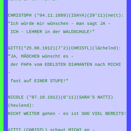
CHRISTOPH (*04.11.1889)(ISAYA)(29'11)(nett):
"Ich würde mir wünschen - man sagt JA -
ICH - LEHRER in der WALDSCHULE!"
GITTI(*25.06.1912)(7'2)(CHRISTL)(lächelnd):
"JA, MÄDCHEN wünscht es -
der PAPA vom EDELSTEN DIAMANTEN nach MICHI
-
fast auf EINER STUFE!"
NICOLE (*07.10.1912)(6'11)(SARA'S NATTI)
(heulend):
NICHT WEITER gehen - es ist SOO VIEL BEREITS!
GITTI (CHRISTL) schaut MICHI an -