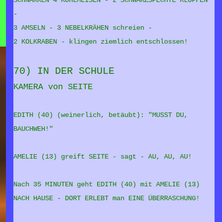
SCHNARREN 4 KOHLMEISEN - 2 SCHWARZSPECHTE KLOPFEN
-
3 AMSELN - 3 NEBELKRÄHEN schreien -
2 KOLKRABEN - klingen ziemlich entschlossen!
70) IN DER SCHULE
KAMERA von SEITE
EDITH (40) (weinerlich, betäubt):
"MUSST DU,
BAUCHWEH!"
AMELIE (13) greift SEITE - sagt - AU, AU, AU!
Nach 35 MINUTEN geht EDITH (40) mit AMELIE (13)
NACH HAUSE - DORT ERLEBT man EINE ÜBERRASCHUNG!