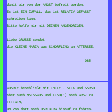
damit wir von der ANGST befreit werden.
Es ist EIN ZUFALL, das ist RELATIV GEFASST
schreiben kann.
Bitte helfe mir mit DEINEN ANGEHÖRIGEN.
Liebe GRÜSSE sendet
die KLEINE MARIA aus SCHÖRFLING am ATTERSEE.
085
CHARLY beschließt mit EMELY - ALEX und SARAH
aber auch NATASCHA und LEAH(1) nach GRAZ zu
FLIEGEN,
um von dort nach HARTBERG hinauf zu fahren.