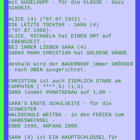
mit GUGELHUPF - für die KLASSE - dazu
SCHOKIS.
ALICE (4) (*07.07.1922) -
DIE LETZTE TOCHTER - SARA (4)
(*07.07.1950)-
ALICE, MICHAELA hat EINEN ORT auf
LEBENSZEIT -
BEI IHRER LIEBEN SARA (4).
SARAS MANN CHRISTIAN hat GOLDENE HÄNDE
-
deshalb wird der BAUERNHOF immer GRÖSSER
- nach OBEN ausgerichtet.
CHRISTIAN ist auch ZIEMLICH STARK am
COMPUTER ( ****,5) (1,5)
SARA landet PUNKTGENAU auf 1,00 -
SARA'S ERSTE SCHULSEITE - für die
SCHWESTER -
WALDSCHULE WEITRA - in den FERIEN zum
JAHRESWECHSEL -
ENDE 1999, ANFANG 2000.
SARA (4) ist EIN HAUPTSCHLÜSSEL für