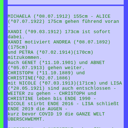
MICHAELA (*08.07.1912) 155cm - ALICE
(*07.07.1922) 175cm gehen führend voran
-
XANDI (*09.03.1912) 173cm ist sofort
dabei.
XANDI motiviert ANDREA (*08.07.1892)
(175cm)
und PETRA (*07.02.1914)(170cm)
mitzukommen.
Auch GENET (*11.10.1901) und ABNET
(*05.07.1913) gehen weiter.
CHRISTOPH (*11.10.1889) und
CHRISTINE(*02.07.1886)
mit NICOLE (*07.03.1913)(171cm) und LISA
(*28.05.1921) sind auch entschlossen -
WEITER zu gehen - CHRISTOPH und
CHRISTINE leben bis ENDE 1990 -
NICOLE stirbt ENDE 2016 - LISA schließt
ENDE 2019 die AUGEN -
kurz bevor COVID 19 die GANZE WELT
ÜBERSCHWEMMT.