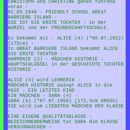
CHRISTOPH und CHRISTINE gehen führend
voran -
02.09.1946 - FRIENDLY SCHOOL GREAT
BARRIERE ISLAND -
SIE IST DIE ERSTE TOCHTER - in der
WURZEL von der FREUNDSCHAFTSSCHULE.
Es bekommt mit - ALICE (4) (*08.07.1922)
(175cm) -
In GREAT BARRIERE ISLAND bekommt ALICE
DIE ERSTE TOCHTER -
HARMONIE (2) - MÄDCHEN HISTORIE -
HAUPTSCHLÜSSEL in der GESCHICHTE TOCHTER
HISTORIE -
ALICE (4) wird LEHRERIN -
MÄDCHEN HISTORIE zwingt ALICE in die
KNIE - EIN LETZTES KIND -
EIN MÄDCHEN - SARA (4) -
SARA (4) (*07.07.1950) (172,3cm GROSS) -
SIE wird zum LIEBSTEN MÄDCHEN DER KLASSE
-
EINE EIGENE QUALITÄTSKLASSE -
BEZEICHNENDERWEISE tut SARA die KLASSE
VERSCHNASCHEN -