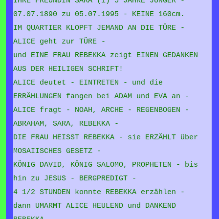
IHRE FREUNDIN SARA (1) 5 JAHRE JÜNGER -
07.07.1890 zu 05.07.1995 - KEINE 160cm.
IM QUARTIER KLOPFT JEMAND AN DIE TÜRE -
ALICE geht zur TÜRE -
und EINE FRAU REBEKKA zeigt EINEN GEDANKEN
AUS DER HEILIGEN SCHRIFT!
ALICE deutet - EINTRETEN - und die
ERRÄHLUNGEN fangen bei ADAM und EVA an -
ALICE fragt - NOAH, ARCHE - REGENBOGEN -
ABRAHAM, SARA, REBEKKA -
DIE FRAU HEISST REBEKKA - sie ERZÄHLT über
MOSAIISCHES GESETZ -
KÖNIG DAVID, KÖNIG SALOMO, PROPHETEN - bis
hin zu JESUS - BERGPREDIGT -
4 1/2 STUNDEN konnte REBEKKA erzählen -
dann UMARMT ALICE HEULEND und DANKEND